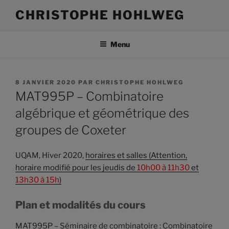
Aller
CHRISTOPHE HOHLWEG
au
contenu
Menu
PUBLIÉ
8 JANVIER 2020
PAR
CHRISTOPHE HOHLWEG
LE
MAT995P – Combinatoire
algébrique et géométrique des
groupes de Coxeter
UQAM, Hiver 2020,
horaires et salles (Attention,
horaire modifié pour les jeudis de
10h00 à 11h30
et
13h30 à 15h
)
Plan et modalités du cours
MAT995P – Séminaire de combinatoire : Combinatoire