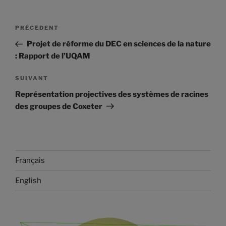
Navigation
Article
PRÉCÉDENT
de
précédent
Projet de réforme du DEC en sciences de la nature
l'article
: Rapport de l’UQAM
Article
SUIVANT
suivant
Représentation projectives des systèmes de racines
des groupes de Coxeter
Français
English