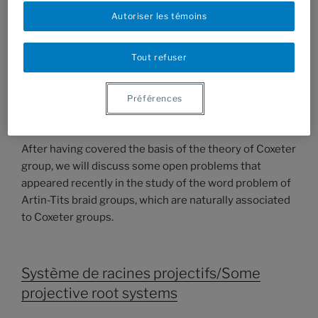
Autoriser les témoins
This course is an introductory course to reflection and
Coxeter groups. For instance, Coxeter groups appear as
Tout refuser
discrete groups generated by reflections in spherical,
Euclidean or hyperbolic geometry. They are also
naturally associated to Lie or Kac-Moody algebras via
Préférences
their root systems.
After having covered the basis of the theory of Coxeter
group, we will discuss some open problems that
appeared recently in the study of the word problem of
Artin-Tits braid groups, which are naturally associated
to Coxeter groups.
Système de racines projectifs/Some
projective root systems