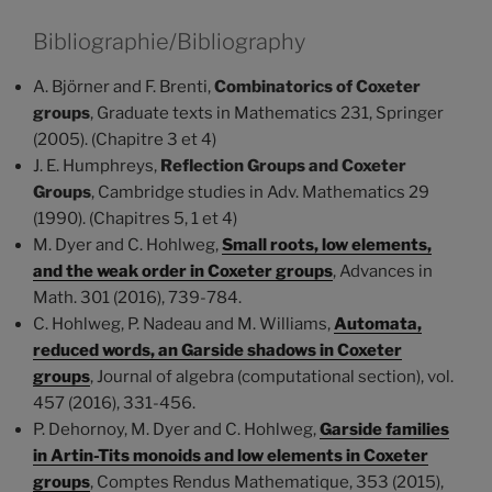
Bibliographie/Bibliography
A. Björner and F. Brenti,
Combinatorics of Coxeter
groups
, Graduate texts in Mathematics 231, Springer
(2005). (Chapitre 3 et 4)
J. E. Humphreys,
Reflection Groups and Coxeter
Groups
, Cambridge studies in Adv. Mathematics 29
(1990). (Chapitres 5, 1 et 4)
M. Dyer and C. Hohlweg,
Small roots, low elements,
and the weak order in Coxeter groups
, Advances in
Math. 301 (2016), 739-784.
C. Hohlweg, P. Nadeau and M. Williams,
Automata,
reduced words, an Garside shadows in Coxeter
groups
, Journal of algebra (computational section), vol.
457 (2016), 331-456.
P. Dehornoy, M. Dyer and C. Hohlweg,
Garside families
in Artin-Tits monoids and low elements in Coxeter
groups
, Comptes Rendus Mathematique, 353 (2015),