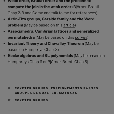
Weak order, Bruhat order and the problem to
compute the join in the weak order
(Björner-Brenti
Chap 2-3 and Come and talk to me for references)
Artin-Tits groups, Garside family and the Word
problem
(May be based on this
article
)
Associahedra, Cambrian lattices and generalized
permutahedra
(May be based on this
survey
)
Invariant Theory and Chevalley Theorem
(May be
based on Humpreys Chap. 3)
Hecke algebras and KL polynomials
(May be based on
Humphreys Chap 6 or Björner-Brenti Chap 5)
CATÉGORIES
COXETER GROUPS
,
ENSEIGNEMENTS PASSÉS
,
GROUPES DE COXETER
,
MAT9XXX
ÉTIQUETTES
COXETER GROUPS