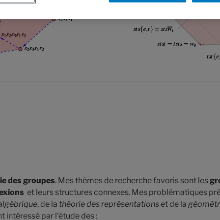
ie des groupes
. Mes thèmes de recherche favoris sont les
gr
lexions
et leurs structures connexes. Mes problématiques pré
algébrique
, de la
théorie des représentations
et de la
géométri
t intéressé par l’étude des :