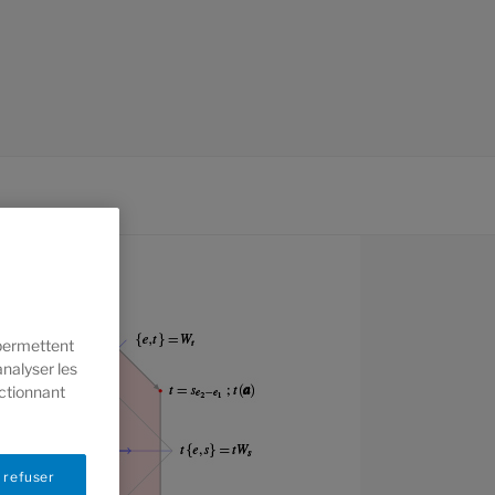
 permettent
analyser les
ectionnant
 refuser