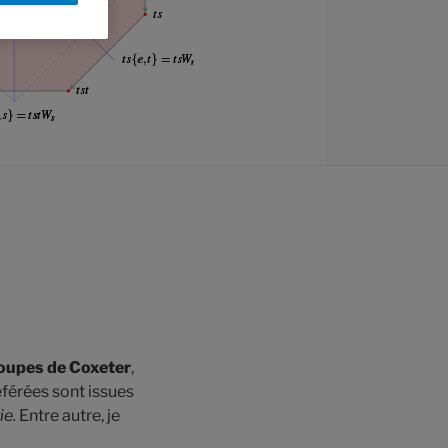
oupes de Coxeter
,
férées sont issues
e.
Entre autre, je