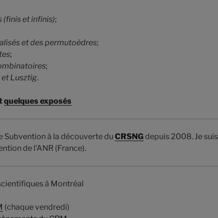
finis et infinis)
;
alisés et des permutoèdres
;
tes
;
ombinatoires
;
et Lusztig
.
t
quelques exposés
une Subvention à la découverte du
CRSNG
depuis 2008. Je su
ention de l’ANR (France).
scientifiques à Montréal
M
(chaque vendredi)