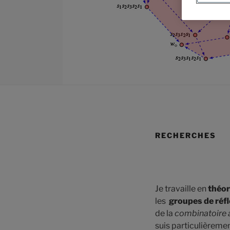
RECHERCHES
Je travaille en
théor
les
groupes de réf
de la
combinatoire 
suis particulièremen