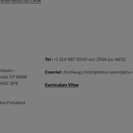
 évènements du CRM
Tel :
+1 514 987 3000 ext. 2566 (ou 4871)
tiques –
Courriel :
[hohlweg.christophe(no-spam)@(no
réal,
CP 8888
c H3C 3P8
Curriculum Vitae
lon Président