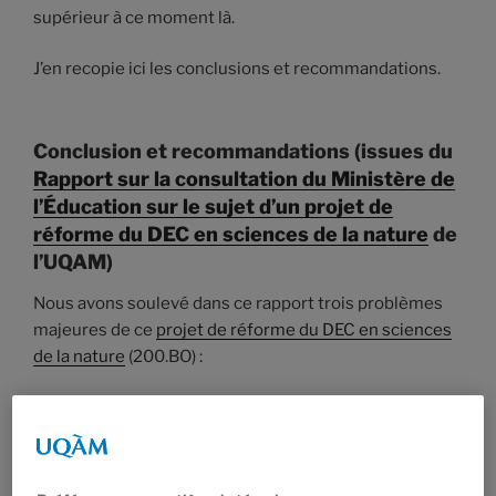
supérieur à ce moment là.
J’en recopie ici les conclusions et recommandations.
Conclusion et recommandations (issues du
Rapport sur la consultation du Ministère de
l’Éducation sur le sujet d’un projet de
réforme du DEC en sciences de la nature
de
l’UQAM)
Nous avons soulevé dans ce rapport trois problèmes
majeures de ce
projet de réforme du DEC en sciences
de la nature
(200.BO) :
Ce programme a été écrit sur la base d’un profil
attendu par les universités qui est inadéquat en
général; la proposition de programme révisé est basée
sur ce profil inadéquat.