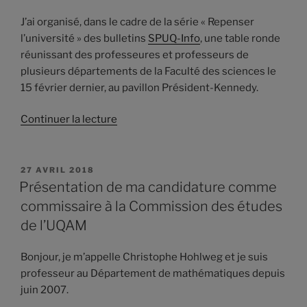
J’ai organisé, dans le cadre de la série « Repenser
l’université » des bulletins
SPUQ-Info
, une table ronde
réunissant des professeures et professeurs de
plusieurs départements de la Faculté des sciences le
15 février dernier, au pavillon Président-Kennedy.
de
Continuer la lecture
«
Repenser
l’université,
PUBLIÉ
27 AVRIL 2018
LE
une
Présentation de ma candidature comme
table
commissaire à la Commission des études
ronde
de l’UQAM
à
la
Bonjour, je m’appelle Christophe Hohlweg et je suis
Faculté
professeur au Département de mathématiques depuis
des
juin 2007.
sciences