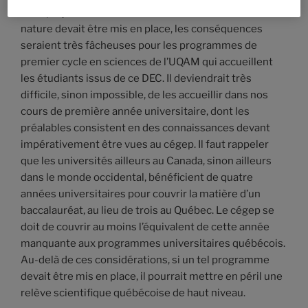
Si ce projet de réforme du DEC en sciences de la
nature devait être mis en place, les conséquences
seraient très fâcheuses pour les programmes de
premier cycle en sciences de l’UQAM qui accueillent
les étudiants issus de ce DEC. Il deviendrait très
difficile, sinon impossible, de les accueillir dans nos
cours de première année universitaire, dont les
préalables consistent en des connaissances devant
impérativement être vues au cégep. Il faut rappeler
que les universités ailleurs au Canada, sinon ailleurs
dans le monde occidental, bénéficient de quatre
années universitaires pour couvrir la matière d’un
baccalauréat, au lieu de trois au Québec. Le cégep se
doit de couvrir au moins l’équivalent de cette année
manquante aux programmes universitaires québécois.
Au-delà de ces considérations, si un tel programme
devait être mis en place, il pourrait mettre en péril une
relève scientifique québécoise de haut niveau.