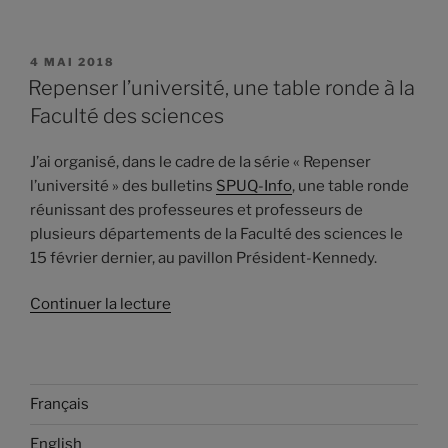
PUBLIÉ
4 MAI 2018
LE
Repenser l’université, une table ronde à la
Faculté des sciences
J’ai organisé, dans le cadre de la série « Repenser
l’université » des bulletins
SPUQ-Info
, une table ronde
réunissant des professeures et professeurs de
plusieurs départements de la Faculté des sciences le
15 février dernier, au pavillon Président-Kennedy.
de
Continuer la lecture
«
Repenser
l’université,
une
Français
table
English
ronde