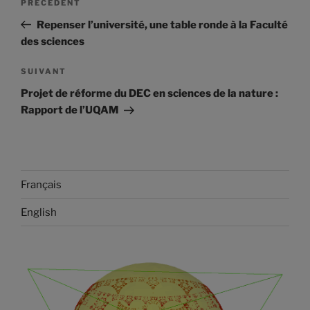
Article
PRÉCÉDENT
de
précédent
Repenser l’université, une table ronde à la Faculté
l'article
des sciences
Article
SUIVANT
suivant
Projet de réforme du DEC en sciences de la nature :
Rapport de l’UQAM
Français
English