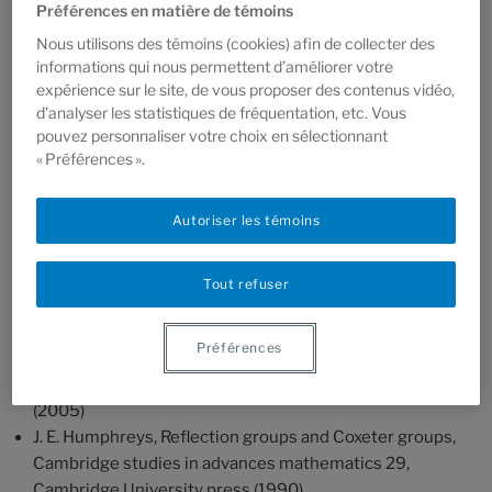
Préférences en matière de témoins
réflexions dans un espace euclidien ou hyperbolique
Nous utilisons des témoins (cookies) afin de collecter des
est un groupe de Coxeter.
informations qui nous permettent d’améliorer votre
expérience sur le site, de vous proposer des contenus vidéo,
Nous discuterons ensuite les liens entre les systèmes
d’analyser les statistiques de fréquentation, etc. Vous
de racines, l’ordre faible, l’ordre de Bruhat et le graphe
pouvez personnaliser votre choix en sélectionnant
de Cayley munit de sa métrique géodésique.
« Préférences ».
Autoriser les témoins
Bibliographie
Le cours s’appuie principalement sur les deux textes
Tout refuser
suivants :
Préférences
A. Björner and F. Brenti, Combinatorics of Coxeter
groups, Graduate texts in Mathematics 231, Springer
(2005)
J. E. Humphreys, Reflection groups and Coxeter groups,
Cambridge studies in advances mathematics 29,
Cambridge University press (1990)