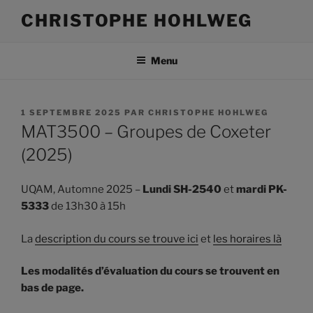
Aller
CHRISTOPHE HOHLWEG
au
contenu
Menu
PUBLIÉ
1 SEPTEMBRE 2025
PAR
CHRISTOPHE HOHLWEG
LE
MAT3500 – Groupes de Coxeter
(2025)
UQAM, Automne 2025 –
Lundi
SH-2540
et
mardi PK-
5333
de 13h30 à 15h
La
description du cours se trouve ici
et
les horaires là
Les modalités d’évaluation du cours se trouvent en
bas de page.