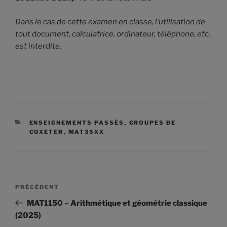
Dans le cas de cette examen en classe, l’utilisation de
tout document, calculatrice, ordinateur, téléphone, etc.
est interdite.
CATÉGORIES
ENSEIGNEMENTS PASSÉS
,
GROUPES DE
COXETER
,
MAT35XX
Navigation
Article
PRÉCÉDENT
de
précédent
MAT1150 – Arithmétique et géométrie classique
l'article
(2025)