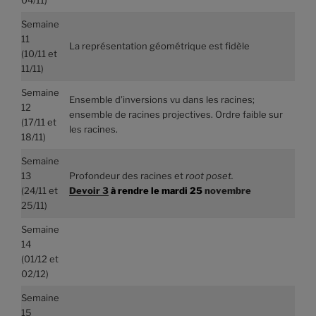
Semaine
11
La représentation géométrique est fidèle
(10/11 et
11/11)
Semaine
Ensemble d’inversions vu dans les racines;
12
ensemble de racines projectives. Ordre faible sur
(17/11 et
les racines.
18/11)
Semaine
13
Profondeur des racines et
root poset.
(24/11 et
Devoir 3
à rendre le mardi 25
novembre
25/11)
Semaine
14
(01/12 et
02/12)
Semaine
15