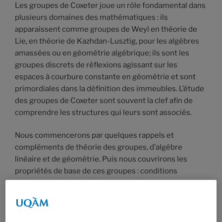
Les groupes de Coxeter joue un rôle fondamental dans
plusieurs domaines des mathématiques : ils
apparaissent comme groupes de Weyl en théorie de
Lie, en théorie de Kazhdan-Lusztig, pour les algèbres
amassées ou en géométrie algébrique; ils sont les
groupes discrets de réflexions agissant sur les
espaces à courbure constante en géométrie et sont
primordiales dans la définition des immeubles. L’étude
des groupes de Coxeter sont souvent la clef afin de
comprendre les structures qui leurs sont associés.
Nous commencerons par quelques rappels et
compléments de théorie des groupes, d’algèbre
linéaire et de géométrie. Puis nous couvrirons les
propriétés de base de ces groupes : conditions
d’échange/réduction, théorème de Matsumoto,
représentations géométriques et systèmes de
racines. Nous utiliserons alors cette théorie pour
montrer que tout groupe discret engendré par des